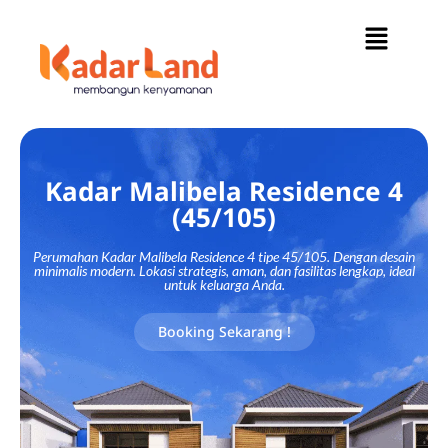
Kadar Malibela Residence 4
(45/105)
Perumahan Kadar Malibela Residence 4 tipe 45/105. Dengan desain
minimalis modern. Lokasi strategis, aman, dan fasilitas lengkap, ideal
untuk keluarga Anda.
Booking Sekarang !