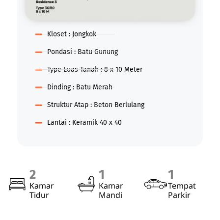
Kloset : Jongkok
Pondasi : Batu Gunung
Type Luas Tanah : 8 x 10 Meter
Dinding : Batu Merah
Struktur Atap : Beton Berlulang
Lantai : Keramik 40 x 40
2
1
1
Kamar
Kamar
Tempat
Tidur
Mandi
Parkir