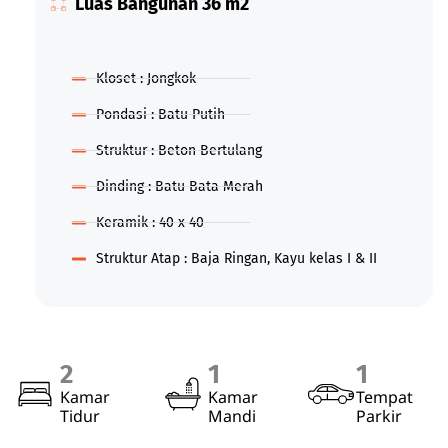
Luas Bangunan 36 m2
Kloset : Jongkok
Pondasi : Batu Putih
Struktur : Beton Bertulang
Dinding : Batu Bata Merah
Keramik : 40 x 40
Struktur Atap : Baja Ringan, Kayu kelas I & II
2
1
1
Kamar
Kamar
Tempat
Tidur
Mandi
Parkir