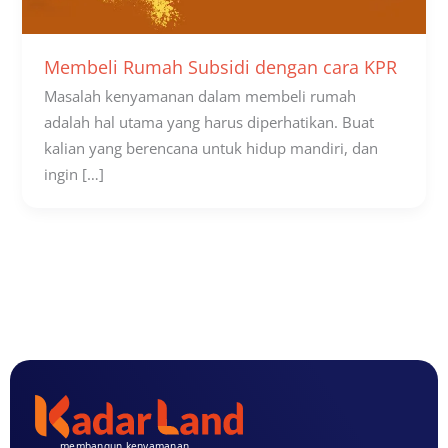
Membeli Rumah Subsidi dengan cara KPR
Masalah kenyamanan dalam membeli rumah
adalah hal utama yang harus diperhatikan. Buat
kalian yang berencana untuk hidup mandiri, dan
ingin […]