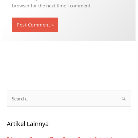
browser for the next time I comment.
S
e
a
Artikel Lainnya
r
c