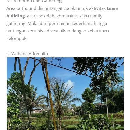
3. Outbound dan Gathering
Area outbound disini sangat cocok untuk aktivitas
team
building
, acara sekolah, komunitas, atau family
gathering. Mulai dari permainan sederhana hingga
tantangan seru bisa disesuaikan dengan kebutuhan
kelompok.
4. Wahana Adrenalin