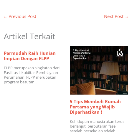
←
Previous Post
Next Post
→
Artikel Terkait
Permudah Raih Hunian
Impian Dengan FLPP
FLPP merupakan singkatan dari
Fasilitas Likuiditas Pembiayaan
Perumahan. FLPP merupakan
program besutan…
5 Tips Membeli Rumah
Pertama yang Wajib
Diperhatikan !
Kehidupan manusia akan terus
berlanjut, perputaran fase
setelah bersekolah adalah