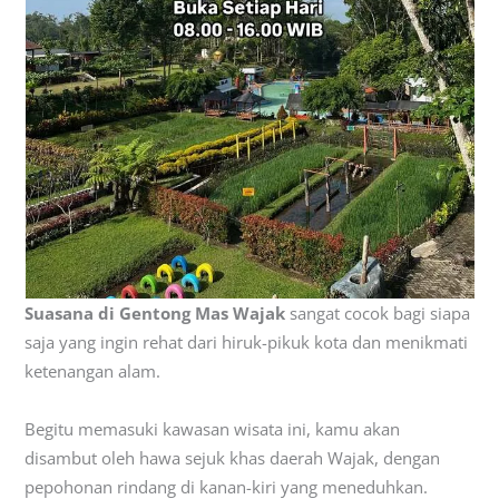
Suasana di Gentong Mas Wajak
sangat cocok bagi siapa
saja yang ingin rehat dari hiruk-pikuk kota dan menikmati
ketenangan alam.
Begitu memasuki kawasan wisata ini, kamu akan
disambut oleh hawa sejuk khas daerah Wajak, dengan
pepohonan rindang di kanan-kiri yang meneduhkan.