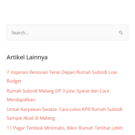
S
e
a
Artikel Lainnya
r
c
7 Inspirasi Renovasi Teras Depan Rumah Subsidi Low
h
Budget
f
Rumah Subsidi Malang DP 3 Juta: Syarat dan Cara
o
Mendapatkan
r
Untuk Karyawan Swasta: Cara Lolos KPR Rumah Subsidi
:
Sampai Akad di Malang
11 Pagar Tembok Minimalis, Bikin Rumah Terlihat Lebih