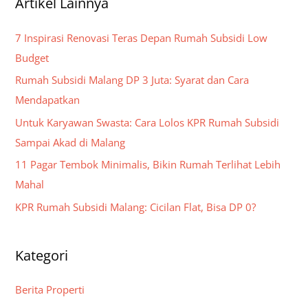
Artikel Lainnya
r
c
7 Inspirasi Renovasi Teras Depan Rumah Subsidi Low
h
Budget
f
Rumah Subsidi Malang DP 3 Juta: Syarat dan Cara
o
Mendapatkan
r
Untuk Karyawan Swasta: Cara Lolos KPR Rumah Subsidi
:
Sampai Akad di Malang
11 Pagar Tembok Minimalis, Bikin Rumah Terlihat Lebih
Mahal
KPR Rumah Subsidi Malang: Cicilan Flat, Bisa DP 0?
Kategori
Berita Properti