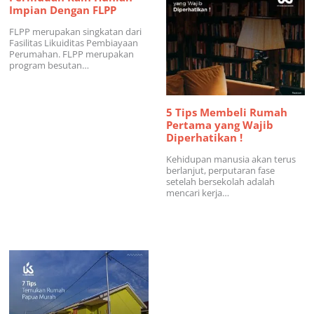
Impian Dengan FLPP
FLPP merupakan singkatan dari
Fasilitas Likuiditas Pembiayaan
Perumahan. FLPP merupakan
program besutan…
5 Tips Membeli Rumah
Pertama yang Wajib
Diperhatikan !
Kehidupan manusia akan terus
berlanjut, perputaran fase
setelah bersekolah adalah
mencari kerja…